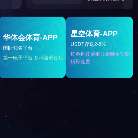
关
注
微
信
公
公司地址：
众
号
深圳市龙岗区横岗街道大运AI小镇A04栋5楼