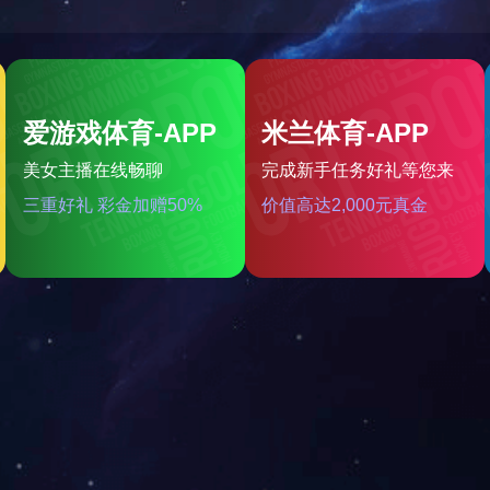
«
1
»
话：
电子邮箱：
9-4455
zhuyong@hcanjian.com