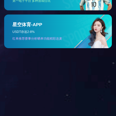
0755-89399993
服务热线：
186-8899-4455
联系电话：
zhuyong@hcanjian.com
电子邮箱：
公司地址：
深圳市龙岗区横岗街道大运AI小镇A04栋5楼