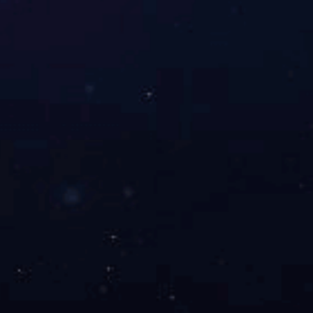
提交
微信扫码 关注我们
微信扫码 关注我们