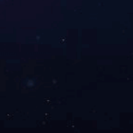
提交
微信扫码 关注我们
微信扫码 关注我们