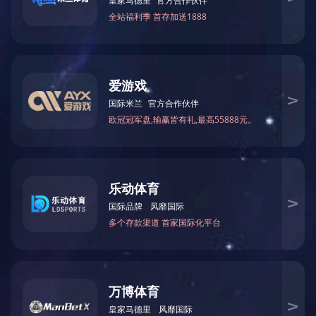
其次，在实际应用中，X光安检机通常只用于对行
李、包裹等物品进行安全检查，不会直接照射到人