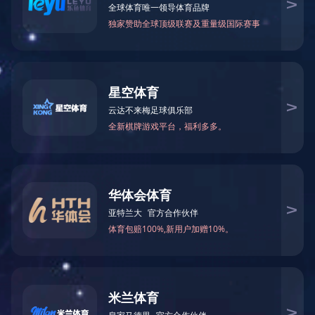
行业新闻
+
x光安检机有辐射吗？
来源：开云线上官网-官网入口 发布日期: 2025-4-22 14:24:21 浏
览量: 5108
x光安检机有辐射吗？对于X光安检机是否有辐射的问
题，我们需要从科学角度和实际应用出发进行分析。
首先，X光安检机确实会产生辐射，但这种辐射属于
低能量X射线，与医用X光机和核辐射等高强度辐射
源相比，其辐射剂量极低，不会对人体健康造成直接
危害。此外，X光安检机的设计和使用也遵循了国际
和国内的安全标准，确保辐射水平在安全范围内。