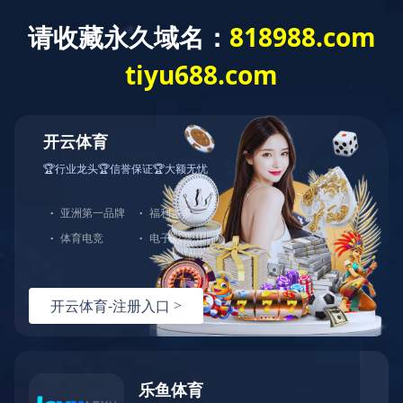
首页
>
>
您的位置：
主页
新闻动态
x光安检机有辐射吗？
和创资讯中心
公司新闻
+