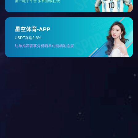
0755-89399993
服务热线：
186-8899-4455
联系电话：
zhuyong@hcanjian.com
电子邮箱：
公司地址：
深圳市龙岗区横岗街道大运AI小镇A04栋5楼