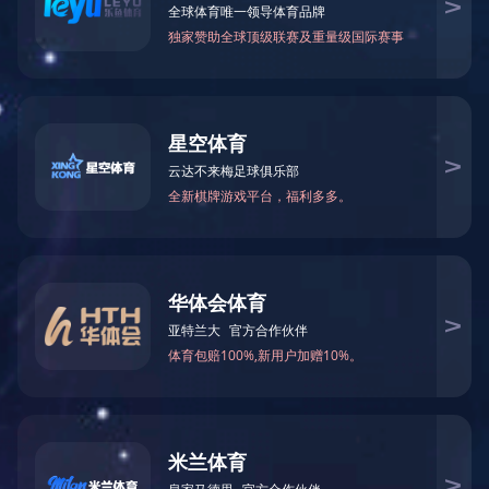
行业新闻
+
x光安检机有辐射吗？
来源：开云线上官网-官网入口 发布日期: 2025-4-22 14:24:21 浏
览量: 5108
x光安检机有辐射吗？对于X光安检机是否有辐射的问
题，我们需要从科学角度和实际应用出发进行分析。
首先，X光安检机确实会产生辐射，但这种辐射属于
低能量X射线，与医用X光机和核辐射等高强度辐射
源相比，其辐射剂量极低，不会对人体健康造成直接
危害。此外，X光安检机的设计和使用也遵循了国际
和国内的安全标准，确保辐射水平在安全范围内。