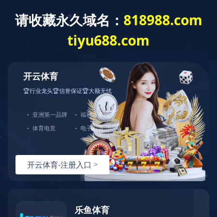
首页
>
>
您的位置：
主页
新闻动态
x光安检机有辐射吗？
和创资讯中心
公司新闻
+