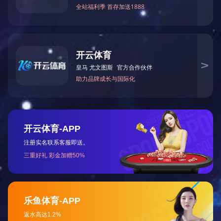
体。同时，X光安检机的操作人员也需要接受专业培
训，了解设备的安全操作规程，确保在使用过程中不
会对人员造成辐射伤害。
然而，尽管X光安检机的辐射水平较低，我们仍然需
要注意在使用过程中的安全。例如，在安检过程中应
该保持一定距离，避免长时间接触设备；对于孕妇、
儿童等敏感人群，也应该特别注意保护，避免不必要
的辐射暴露。
400-
168-
6661
扫
186889
一
扫