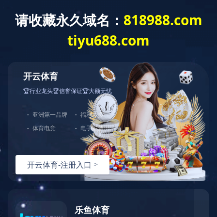
首页
>
>
您的位置：
主页
公司案例
武汉女子监狱车行通道安检设备供应商
和创案例中心